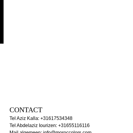
CONTACT
Tel Aziz Kalla: +31617534348
Tel Abdelaziz Iourizen: +31655116116
Mail algemeen: info@moroccolors.com