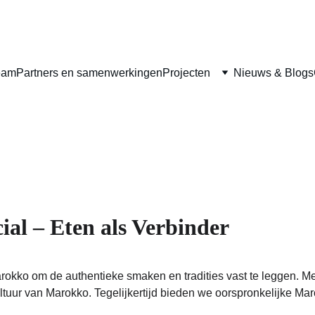
eam
Partners en samenwerkingen
Projecten
Nieuws & Blogs
l – Eten als Verbinder
okko om de authentieke smaken en tradities vast te leggen. M
ultuur van Marokko. Tegelijkertijd bieden we oorspronkelijke M