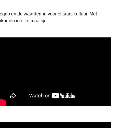
grip en de waardering voor elkaars cultuur. Met 
komen in elke maaltijd.