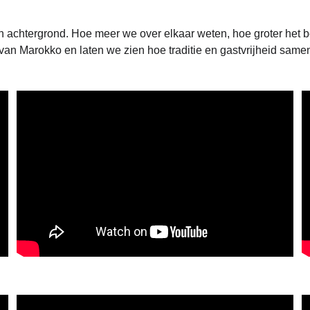
achtergrond. Hoe meer we over elkaar weten, hoe groter het be
n Marokko en laten we zien hoe traditie en gastvrijheid samen